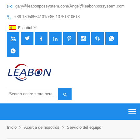

gary@leabonpossystem.com/Angel@leabonpossystem.com
+86-13058564131/+86-13751310618

Español











T
Inicio
>
Acerca de nosotros
>
Servicio del equipo