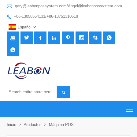

gary@leabonpossystem.com/Angel@leabonpossystem.com
+86-13058564131/+86-13751310618

Español











T
Inicio
>
Productos
>
Máquina POS